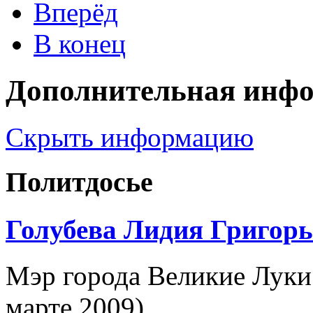
Вперёд
В конец
Дополнительная инф
Скрыть информацию
Политдосье
Голубева Лидия Григорь
Мэр города Великие Луки
марте 2009)