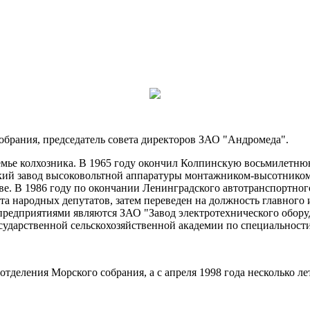
обрания, председатель совета директоров ЗАО "Андромеда".
семье колхозника. В 1965 году окончил Колпинскую восьмилетню
кий завод высоковольтной аппаратуры монтажником-высотником.
ове. В 1986 году по окончании Ленинградского автотранспортно
а народных депутатов, затем переведен на должность главного и
предприятиями являются ЗАО "Завод электротехнического обор
сударственной сельскохозяйственной академии по специальност
 отделения Морского собрания, а с апреля 1998 года несколько