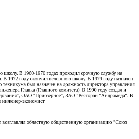
ю школу. В 1960-1970 годах проходил срочную службу на
 В 1972 году окончил вечернюю школу. В 1979 году назначен
го техникума был назначен на должность директора управления
нженера Главка (Главного комитета). В 1990 году создал и
удования", ОАО "Приозерное", ЗАО "Ресторан "Андромеда". В
и инженер-экономист.
 лет возглавлял областную общественную организацию "Союз