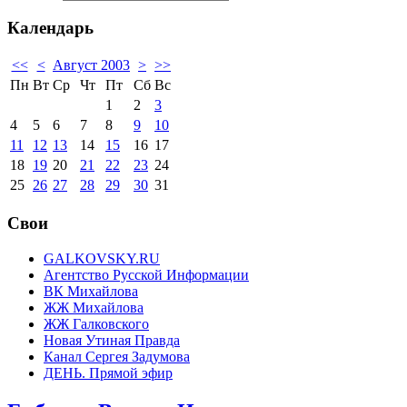
Календарь
<<
<
Август 2003
>
>>
Пн
Вт
Ср
Чт
Пт
Сб
Вс
1
2
3
4
5
6
7
8
9
10
11
12
13
14
15
16
17
18
19
20
21
22
23
24
25
26
27
28
29
30
31
Свои
GALKOVSKY.RU
Агентство Русской Информации
ВК Михайлова
ЖЖ Михайлова
ЖЖ Галковского
Новая Утиная Правда
Канал Сергея Задумова
ДЕНЬ. Прямой эфир