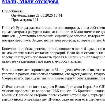
Мали, Мали отсюдова
Подробности
Опубликовано 28.05.2026 15:44
Просмотров: 121
По всей Руси раздаются стоны, то есть вопросы, а что собстве
кроме растраты ресурсов наша активность в Мали ничего не да
никакой. Достаточно вспомнить сирийскую эпопею, которая та
потерю престижа. Заодно потратили ресурсы, которые сильно 
Конечно, подобная деятельность проводится не от балды, а по
не может отказаться от таких операций. Если бы в стране был
голову не придёт использовать провал в Сирии или оправданно
давно не увеличивает доверие к мудрости власти.
Что на самом деле происходит в Мали, дело тёмное, ясно, что 
успехов в районе алжирской границы, что будет дальше, трудно
Скорее всего, французы так или иначе вернут себе влияние, по
Сейчас начинается визит короля Великобритании Карла 3 в США, 
многих проблемных вопросах. РБК пишет: «В Британии ожидают
войны с Ираном со стороны премьер-министра Кира Стармера и
американского президента». Думаю, дело не только в смягчении