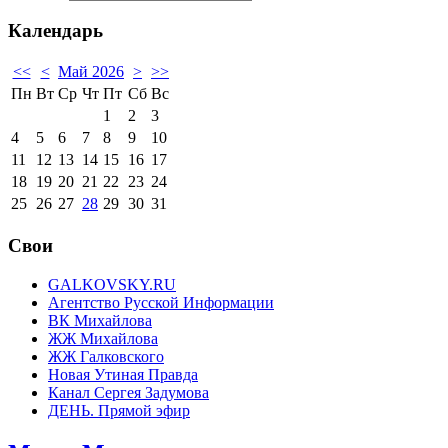
Календарь
<<
<
Май 2026
>
>>
Пн
Вт
Ср
Чт
Пт
Сб
Вс
1
2
3
4
5
6
7
8
9
10
11
12
13
14
15
16
17
18
19
20
21
22
23
24
25
26
27
28
29
30
31
Свои
GALKOVSKY.RU
Агентство Русской Информации
ВК Михайлова
ЖЖ Михайлова
ЖЖ Галковского
Новая Утиная Правда
Канал Сергея Задумова
ДЕНЬ. Прямой эфир