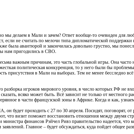
нно мы делаем в Мали и зачем? Ответ вообще-то очевиден для люб
ст, если не считать по мелочи типа дипломатической поддержки 
кже была авантюрой и закончилась довольно грустно, мы понесл
бы нам пригодились в СВО.
 весьма важным причинам, это часть глобальной игры. Она част
а жесткая политическая конкуренция, то у него были бы проблем
сть присутствия в Мали на выборах. Тем не менее бесследно вс
это разборка игроков мирового уровня, в число которых РФ не в
 сказать, всяко может быть. Всё зависит не только от местного 
терянное в части французской зоны в Африке. Когда и как, узнае
он будет проходить с 27 по 30 апреля. Посидят, поговорят, от р
, что визит поможет восстановить отношения между двумя стра
 министра финансов Рэйчел Ривз правительство надеется, что к
 заявлений. Главное – будет обсуждаться, куда пойдет общее раз