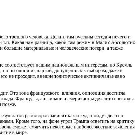
ого трезвого человека. Делать там русским сегодня нечего и
и т.п. Какая нам разница, какой там режим в Мали? Абсолютно
и большие материальные и человеческие потери, а также
о не соответствует нашим национальным интересам, но Кремль
ы, но ни одной из партий, допущенных к выборам, даже в
ё это не проходит, внешнеполитическое активничанье явно
ходит. Это зона французского влияния, оппозиция достигла
расклада. Французы, англичане и американцы делают свои ходы.
м позже.
езультатов разговоров зависит как и куда пойдут дела во
нами. Кроме того, на фоне угроз Трампа ответить на критику
ороль сможет смягчить некоторые наиболее жесткие заявления
витие в мире.