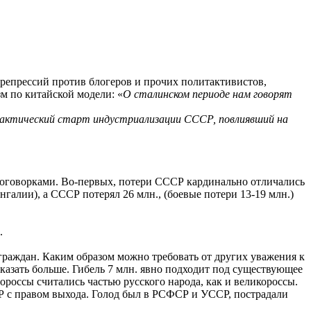
я репрессий против блогеров и прочих политактивистов,
м по китайской модели: «
О сталинском периоде нам говорят
фактический старт индустриализации СССР, повлиявший на
 с оговорками. Во-первых, потери СССР кардинально отличались
галии), а СССР потерял 26 млн., (боевые потери 13-19 млн.)
.
 граждан. Каким образом можно требовать от других уважения к
сказать больше. Гибель 7 млн. явно подходит под существующее
россы считались частью русского народа, как и великороссы.
Р с правом выхода. Голод был в РСФСР и УССР, пострадали