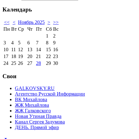
Календарь
<<
<
Ноябрь 2025
>
>>
Пн
Вт
Ср
Чт
Пт
Сб
Вс
1
2
3
4
5
6
7
8
9
10
11
12
13
14
15
16
17
18
19
20
21
22
23
24
25
26
27
28
29
30
Свои
GALKOVSKY.RU
Агентство Русской Информации
ВК Михайлова
ЖЖ Михайлова
ЖЖ Галковского
Новая Утиная Правда
Канал Сергея Задумова
ДЕНЬ. Прямой эфир