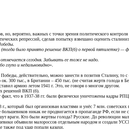
ов, но, вероятно, важных с точки зрения политического контрол
ических репрессий, сделав попытку взвешано оценить сталиниз
Победы.
 (тогда было принято решение ВКП(б) о первой пятилетке) — 
 отмечается сегодня. Забывать ее тоже не надо.
бо глупо и недальновидно
».
нь Победы, действительно, можно занести в позитив Сталину, то
300 тыс., в Британии – 450 тыс. (не считая жертв голода в Бен
тавил армию летом 1941 г. Это, не говоря о многом другом.
их решений ВКП (б).
т факт, что в 1937-38 гг. были физически уничтожены кадры РПЦ
 г., который был организован властями и унёс 7 млн. советских
е большевиков никак не продвигается в пропаганде РФ, если не 
шут враги. Кто были жертвы голода? Русские. До революции мало
шевики объявили малороссов отдельным народом и создали УСС
е также под удар попали казахи.