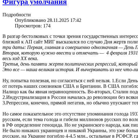
Фигура умолчания
Подробности
Опубликовано 28.11.2025 17:42
Просмотров: 174
В разгар бестолковых с точки зрения государственных интерес
близкий к АП сайт МИГ высказался по случаю Дня жертв полит
три даты: Первая, главная и совершенно однозначная — День 
Вторая, которую нужно ввести и отмечать — 4 февраля 1931
весь ход XX века.
Третья, день памяти жертв политических репрессий, который
Это все — наша великая история. И вычеркивать из нее что-ли
Ну, попытка полезная, но согласиться с ней нельзя. 1.Если Де
от потерь наших союзников США и Британии. В США погибло ок. 
Налицо как бы явная неравноценность. Во-вторых, Сталин подс
2.Индустриализация в России началась до революции без всяк
3.Репрессии, конечно, прямой негатив, но обычно упускают то
Но самое показательное это отсутствие упоминания голода 1933
русским, если тема голода и гибели миллионов русских по вол
в РФ определение геноцида. Но не украинского народа, как пи
Не было никаких украинцев и никакой Украины, это уже боль
русские, на Украине погибло 4-4.5 млн., остальные в РСФСР, гд