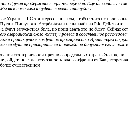
 что Грузия продержится три-четыре дня. Ему ответили: «Так в
 Мы вам поможем и будете воевать оттуда
».
 от Украины, ЕС заинтересован в том, чтобы этого не произошл
 Путин. Пишут, что Азербайджан не нападёт на РФ. Действительн
будут запускаться бпла, но признавать это не будут. Сейчас ест
его азербайджанского коллегу провести собственное расследова
огли проникнуть в воздушное пространство Ирана через терри
воё воздушное пространство и никогда не допустит его использ
ния его территории против сопредельных стран. Это так, но в 
е дойдёт, но сама возможность такого афронта от Баку теоретиче
 более существенном