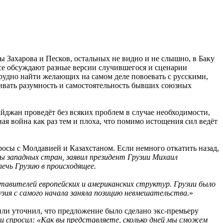
ны Захарова и Песков, остальных не видно и не слышно, в Баку
Все обсуждают разные версии случившегося и сценарии
рудно найти желающих на самом деле повоевать с русскими,
нивать разумность и самостоятельность бывших союзных
айджан проведёт без всяких проблем в случае необходимости,
ная война как раз тем и плоха, что помимо истощения сил ведёт
осы с Молдавией и Казахстаном. Если немного откатить назад,
ны западных стран, заявил президент Грузии Михаил
ечь Грузию в происходящее.
ставителей европейских и американских структур. Грузии было
зия с самого начала заняла позицию невмешательства.
»
или уточнил, что предложение было сделано экс-премьеру
ли спросил: «Как вы представляете, сколько дней мы сможем