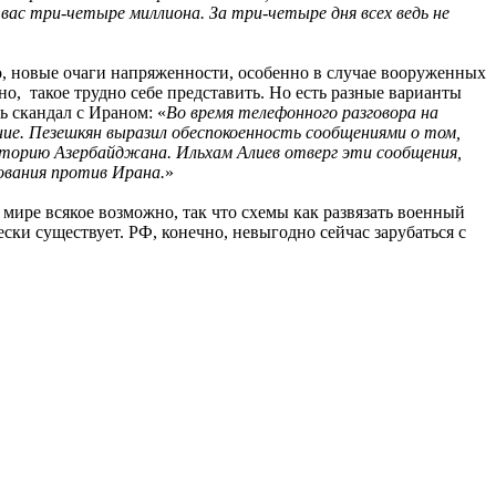
ас три-четыре миллиона. За три-четыре дня всех ведь не
о, новые очаги напряженности, особенно в случае вооруженных
о, такое трудно себе представить. Но есть разные варианты
ь скандал с Ираном: «
Во время телефонного разговора на
ние. Пезешкян выразил обеспокоенность сообщениями о том,
торию Азербайджана. Ильхам Алиев отверг эти сообщения,
ования против Ирана.
»
мире всякое возможно, так что схемы как развязать военный
ски существует. РФ, конечно, невыгодно сейчас зарубаться с