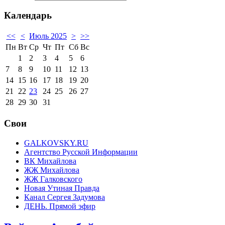
Календарь
<<
<
Июль 2025
>
>>
Пн
Вт
Ср
Чт
Пт
Сб
Вс
1
2
3
4
5
6
7
8
9
10
11
12
13
14
15
16
17
18
19
20
21
22
23
24
25
26
27
28
29
30
31
Свои
GALKOVSKY.RU
Агентство Русской Информации
ВК Михайлова
ЖЖ Михайлова
ЖЖ Галковского
Новая Утиная Правда
Канал Сергея Задумова
ДЕНЬ. Прямой эфир