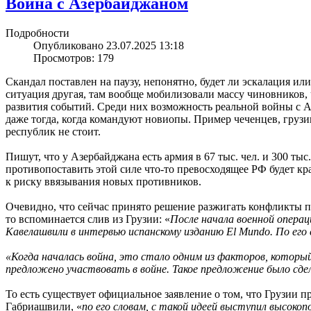
Война с Азербайджаном
Подробности
Опубликовано 23.07.2025 13:18
Просмотров: 179
Скандал поставлен на паузу, непонятно, будет ли эскалация ил
ситуация другая, там вообще мобилизовали массу чиновников,
развития событий. Среди них возможность реальной войны с А
даже тогда, когда командуют новиопы. Пример чеченцев, груз
республик не стоит.
Пишут, что у Азербайджана есть армия в 67 тыс. чел. и 300 ты
противопоставить этой силе что-то превосходящее РФ будет кра
к риску ввязывания новых противников.
Очевидно, что сейчас принято решение разжигать конфликты п
то вспоминается слив из Грузии: «
После начала военной операц
Кавелашвили в интервью испанскому изданию El Mundo. По его
«Когда началась война, это стало одним из факторов, которы
предложено участвовать в войне. Такое предложение было сде
То есть существует официальное заявление о том, что Грузии 
Габриашвили, «
по его словам, с такой идеей выступил высоко