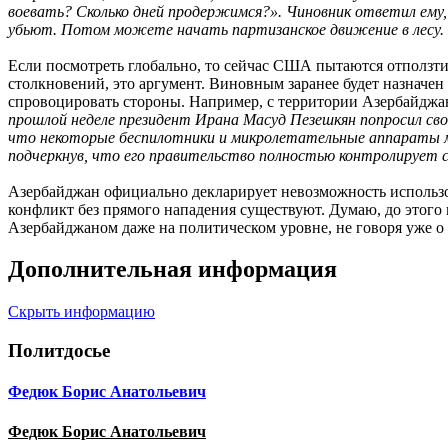
воевать? Сколько дней продержимся?». Чиновник ответил ему,
убьют. Потом можете начать партизанское движение в лесу.
Если посмотреть глобально, то сейчас США пытаются отползти
столкновений, это аргумент. Виновным заранее будет назначен
спровоцировать стороны. Например, с территории Азербайджана 
прошлой неделе президент Ирана Масуд Пезешкян попросил сво
что некоторые беспилотники и микролетательные аппараты м
подчеркнув, что его правительство полностью контролирует с
Азербайджан официально декларирует невозможность использова
конфликт без прямого нападения существуют. Думаю, до этого н
Азербайджаном даже на политическом уровне, не говоря уже о
Дополнительная информация
Скрыть информацию
Политдосье
Федюк Борис Анатольевич
Федюк Борис Анатольевич