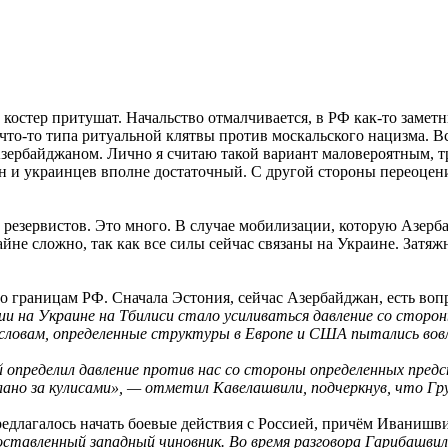
и костер притушат. Начальство отмалчивается, в РФ как-то замет
 что-то типа ритуальной клятвы против москальского нацизма. 
зербайджаном. Лично я считаю такой вариант маловероятным, т
ин и украинцев вполне достаточный. С другой стороны переоце
с. резервистов. Это много. В случае мобилизации, которую Азерб
йне сложно, так как все силы сейчас связаны на Украине. Затяж
о границам РФ. Сначала Эстония, сейчас Азербайджан, есть вопр
ии на Украине на Тбилиси стало усиливаться давление со сторо
 словам, определенные структуры в Европе и США пытались вовл
й определил давление против нас со стороны определенных пред
лано за кулисами», — отметил Кавелашвили, подчеркнув, что Гру
предлагалось начать боевые действия с Россией, причём Иванишв
поставленный западный чиновник. Во время разговора Гарибашви