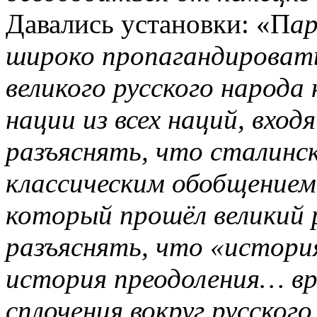
Давались установки: «П
а
широко пропагандироват
великого русского народа
нации из всех наций, вх
разъяснять, что сталинс
классическим обобщением
который прошёл великий р
разъяснять, что «истори
история преодоления… в
сплочения вокруг русского