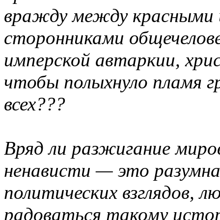
вражду между красными и
сторонниками общечелове
имперской автаркии, хри
чтобы полыхнуло пламя г
всех???
Вряд ли разжигание миров
ненависти — это разумна
политических взглядов, 
радоваться такому исто