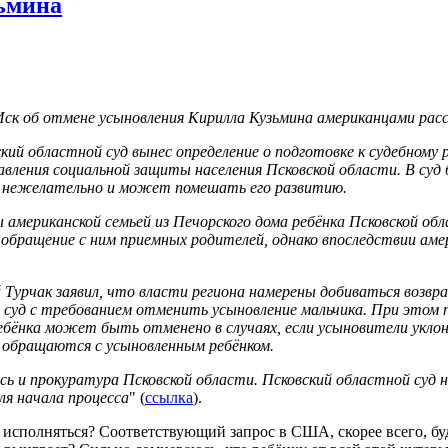
зьмина
Иск об отмене усыновления Кирилла Кузьмина американцами рас
ий областной суд вынес определение о подготовке к судебному 
авления социальной защиты населения Псковской области. В су
е нежелательно и может помешать его развитию.
мериканской семьей из Печорского дома ребёнка Псковской облас
обращение с ним приемных родителей, однако впоследствии амер
 Турчак заявил, что власти региона намерены добиваться возвр
 суд с требованием отменить усыновление мальчика. При этом 
ебёнка может быть отменено в случаях, если усыновители укло
 обращаются с усыновленным ребёнком.
ь и прокуратура Псковской области. Псковский областной суд 
ля начала процесса
" (
ссылка
).
 исполняться? Соответствующий запрос в США, скорее всего, бу