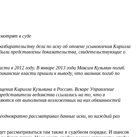
смотрят в суде
разбирательству дела по иску об отмене усыновления Кирилла
д были представлены доказательства, свидетельствующие о
ти в 2012 году. В январе 2013 года Максим Кузьмин погиб.
иканские власти пришли к выводу, что мальчик погиб по
ащения Кирилла Кузьмина в Россию. Вскоре Управление
представители ведомства ссылались на то, что в
няются от выполнения возложенных на них обязанностей
неоднократно рассматривал данные иски, но каждый раз
дет рассматриваться там также в судебном порядке. И шансов