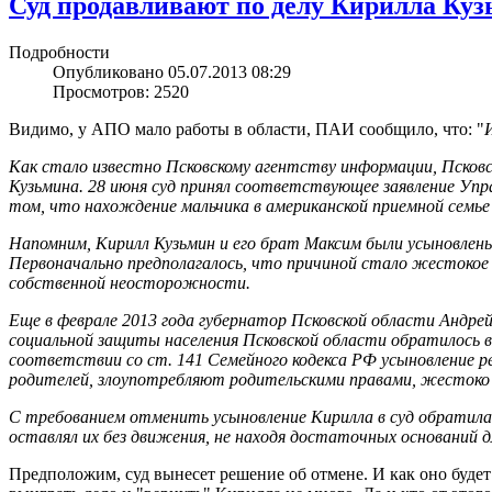
Суд продавливают по делу Кирилла Ку
Подробности
Опубликовано 05.07.2013 08:29
Просмотров: 2520
Видимо, у АПО мало работы в области, ПАИ сообщило, что: "
Как стало известно Псковскому агентству информации, Псковск
Кузьмина. 28 июня суд принял соответствующее заявление Упр
том, что нахождение мальчика в американской приемной семь
Напомним, Кирилл Кузьмин и его брат Максим были усыновлены а
Первоначально предполагалось, что причиной стало жестокое 
собственной неосторожности.
Еще в феврале 2013 года губернатор Псковской области Андрей
социальной защиты населения Псковской области обратилось в
соответствии со ст. 141 Семейного кодекса РФ усыновление р
родителей, злоупотребляют родительскими правами, жестоко
С требованием отменить усыновление Кирилла в суд обратилас
оставлял их без движения, не находя достаточных оснований д
Предположим, суд вынесет решение об отмене. И как оно будет