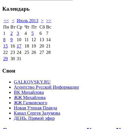
Календарь
<<
<
Июль 2013
>
>>
Пн
Вт
Ср
Чт
Пт
Сб
Вс
1
2
3
4
5
6
7
8
9
10
11
12
13
14
15
16
17
18
19
20
21
22
23
24
25
26
27
28
29
30
31
Свои
GALKOVSKY.RU
Агентство Русской Информации
ВК Михайлова
ЖЖ Михайлова
ЖЖ Галковского
Новая Утиная Правда
Канал Сергея Задумова
ДЕНЬ. Прямой эфир